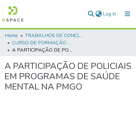
(current)
Log In
Communities & Collections
Home
TRABALHOS DE CONCLUSÃO DE CURSO - CFP (CURSO DE FORMAÇÃO DE PRAÇAS)
CURSO DE FORMAÇÃO DE PRAÇAS - CFP - 2024
All of DSpace
A PARTICIPAÇÃO DE POLICIAIS EM PROGRAMAS DE SAÚDE MENTAL NA PMGO
Statistics
A PARTICIPAÇÃO DE POLICIAIS
EM PROGRAMAS DE SAÚDE
MENTAL NA PMGO