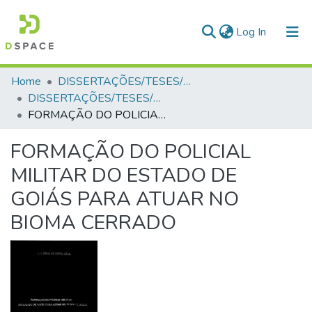
(current)
Log In
Communities & Collections
Home
DISSERTAÇÕES/TESES/MONOGRAFIAS
DISSERTAÇÕES/TESES/MONOGRAFIAS
All of DSpace
FORMAÇÃO DO POLICIAL MILITAR DO ESTADO DE GOIÁS PARA ATUAR NO BIOMA CERRADО
Statistics
FORMAÇÃO DO POLICIAL
MILITAR DO ESTADO DE
GOIÁS PARA ATUAR NO
BIOMA CERRADО