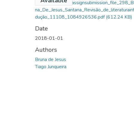
Available
Santana_13473_assignsubmission_file_298_B
na_De_Jesus_Santana_Revisão_de_literaturain
dução_11108_1084926536.pdf
(612.24 KB)
Date
2018-01-01
Authors
Bruna de Jesus
Tiago Junqueira