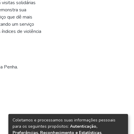
visitas solidárias
emonstra sua
iço que dê mais
tando um serviço
 índices de violência
da Penha.
Coletamos e processamos suas informações pessoais
para os seguintes propósitos:
Autenticação,
Preferências, Reconhecimento e Estatísticas
.