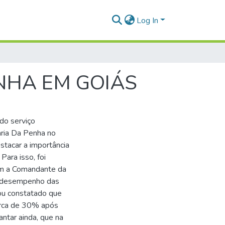
Log In
NHA EM GOIÁS
 do serviço
aria Da Penha no
stacar a importância
Para isso, foi
om a Comandante da
o desempenho das
ou constatado que
erca de 30% após
antar ainda, que na