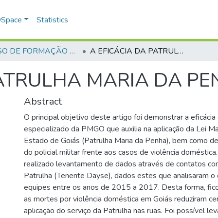
 DSpace
Statistics
CURSO DE FORMAÇÃO DE PRAÇAS - CFP - 2018
A EFICÁCIA DA PATRULHA MARIA DA PENHA EM GOIÁS
PATRULHA MARIA DA PE
Abstract
O principal objetivo deste artigo foi demonstrar a eficácia
especializado da PMGO que auxilia na aplicação da Lei M
Estado de Goiás (Patrulha Maria da Penha), bem como de
do policial militar frente aos casos de violência doméstica. 
realizado levantamento de dados através de contatos c
Patrulha (Tenente Dayse), dados estes que analisaram 
equipes entre os anos de 2015 a 2017. Desta forma, fic
as mortes por violência doméstica em Goiás reduziram c
aplicação do serviço da Patrulha nas ruas. Foi possível lev