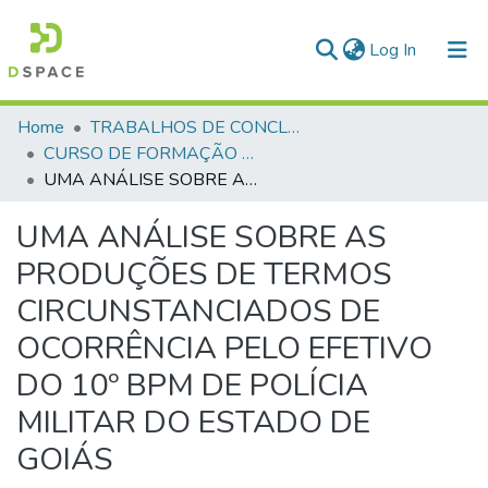
(current)
Log In
Communities & Collections
Home
TRABALHOS DE CONCLUSÃO DE CURSO - CFP (CURSO DE FORMAÇÃO DE PRAÇAS)
CURSO DE FORMAÇÃO DE PRAÇAS - CFP - 2018
All of DSpace
UMA ANÁLISE SOBRE AS PRODUÇÕES DE TERMOS CIRCUNSTANCIADOS DE OCORRÊNCIA PELO EFETIVO DO 10º BPM DE POLÍCIA MILITAR DO ESTADO DE GOIÁS
Statistics
UMA ANÁLISE SOBRE AS
PRODUÇÕES DE TERMOS
CIRCUNSTANCIADOS DE
OCORRÊNCIA PELO EFETIVO
DO 10º BPM DE POLÍCIA
MILITAR DO ESTADO DE
GOIÁS