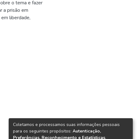
 sobre o tema e fazer
r a prisão em
 em liberdade,
Coletamos e processamos suas informações pessoais
para os seguintes propósitos:
Autenticação,
Preferências, Reconhecimento e Estatísticas
.