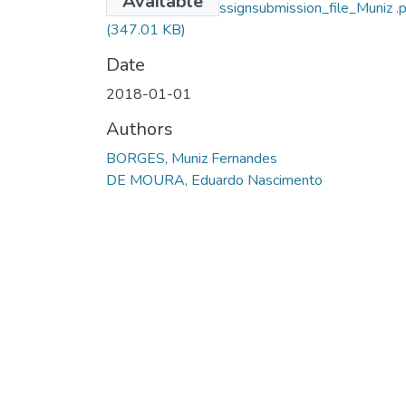
Available
Borges_13761_assignsubmission_file_Muniz .p
(347.01 KB)
Date
2018-01-01
Authors
BORGES, Muniz Fernandes
DE MOURA, Eduardo Nascimento