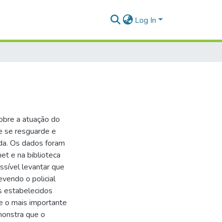
Log In
obre a atuação do
te se resguarde e
ida. Os dados foram
net e na biblioteca
ssível levantar que
evendo o policial
es estabelecidos
re o mais importante
monstra que o