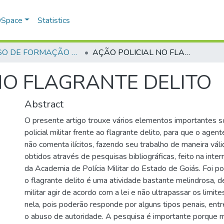
 DSpace
Statistics
CURSO DE FORMAÇÃO DE PRAÇAS - CFP - 2018
AÇÃO POLICIAL NO FLAGRANTE DELITO
NO FLAGRANTE DELITO
Abstract
O presente artigo trouxe vários elementos importantes s
policial militar frente ao flagrante delito, para que o agen
não comenta ilícitos, fazendo seu trabalho de maneira vál
obtidos através de pesquisas bibliográficas, feito na inter
da Academia de Polícia Militar do Estado de Goiás. Foi po
o flagrante delito é uma atividade bastante melindrosa, d
militar agir de acordo com a lei e não ultrapassar os limit
nela, pois poderão responde por alguns tipos penais, ent
o abuso de autoridade. A pesquisa é importante porque 