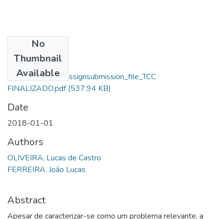
No
Files
Thumbnail
Lucas De Castro
Available
Oliveira_14040_assignsubmission_file_TCC
FINALIZADO.pdf
(537.94 KB)
Date
2018-01-01
Authors
OLIVEIRA, Lucas de Castro
FERREIRA, João Lucas
Abstract
Apesar de caracterizar-se como um problema relevante, a