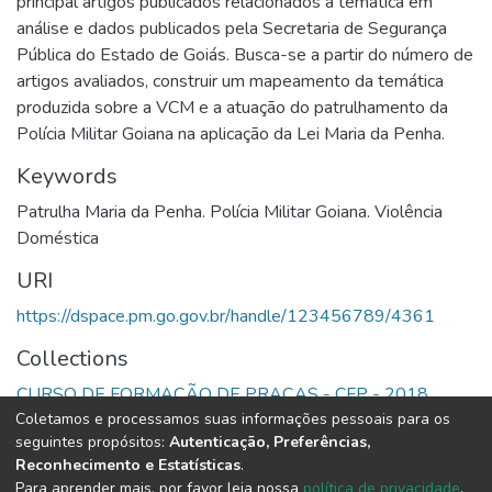
principal artigos publicados relacionados a temática em
análise e dados publicados pela Secretaria de Segurança
Pública do Estado de Goiás. Busca-se a partir do número de
artigos avaliados, construir um mapeamento da temática
produzida sobre a VCM e a atuação do patrulhamento da
Polícia Militar Goiana na aplicação da Lei Maria da Penha.
Keywords
Patrulha Maria da Penha. Polícia Militar Goiana. Violência
Doméstica
URI
https://dspace.pm.go.gov.br/handle/123456789/4361
Collections
CURSO DE FORMAÇÃO DE PRAÇAS - CFP - 2018
Coletamos e processamos suas informações pessoais para os
seguintes propósitos:
Autenticação, Preferências,
Full item page
Reconhecimento e Estatísticas
.
Para aprender mais, por favor leia nossa
política de privacidade
.