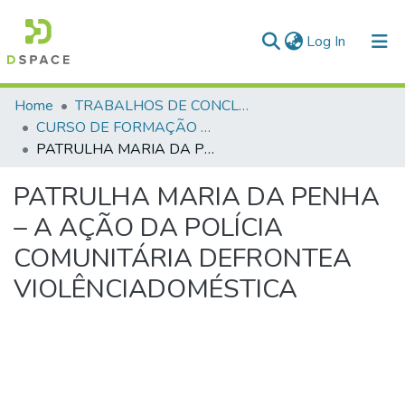
(current)
Log In
Communities & Collections
Home
TRABALHOS DE CONCLUSÃO DE CURSO - CFP (CURSO DE FORMAÇÃO DE PRAÇAS)
CURSO DE FORMAÇÃO DE PRAÇAS - CFP - 2018
All of DSpace
PATRULHA MARIA DA PENHA – A AÇÃO DA POLÍCIA COMUNITÁRIA DEFRONTEA VIOLÊNCIADOMÉSTICA
Statistics
PATRULHA MARIA DA PENHA
– A AÇÃO DA POLÍCIA
COMUNITÁRIA DEFRONTEA
VIOLÊNCIADOMÉSTICA