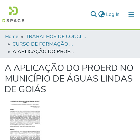
(current)
Log In
Communities & Collections
Home
TRABALHOS DE CONCLUSÃO DE CURSO - CFP (CURSO DE FORMAÇÃO DE PRAÇAS)
CURSO DE FORMAÇÃO DE PRAÇAS - CFP - 2018
All of DSpace
A APLICAÇÃO DO PROERD NO MUNICÍPIO DE ÁGUAS LINDAS DE GOIÁS
Statistics
A APLICAÇÃO DO PROERD NO
MUNICÍPIO DE ÁGUAS LINDAS
DE GOIÁS