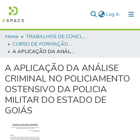
(current)
Log In
Communities & Collections
Home
TRABALHOS DE CONCLUSÃO DE CURSO - CFP (CURSO DE FORMAÇÃO DE PRAÇAS)
CURSO DE FORMAÇÃO DE PRAÇAS - CFP - 2018
All of DSpace
A APLICAÇÃO DA ANÁLISE CRIMINAL NO POLICIAMENTO OSTENSIVO DA POLICIA MILITAR DO ESTADO DE GOIÁS
Statistics
A APLICAÇÃO DA ANÁLISE
CRIMINAL NO POLICIAMENTO
OSTENSIVO DA POLICIA
MILITAR DO ESTADO DE
GOIÁS