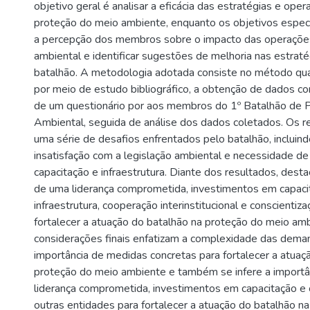
objetivo geral é analisar a eficácia das estratégias e ope
proteção do meio ambiente, enquanto os objetivos específ
a percepção dos membros sobre o impacto das operaçõe
ambiental e identificar sugestões de melhoria nas estrat
batalhão. A metodologia adotada consiste no método qu
por meio de estudo bibliográfico, a obtenção de dados con
de um questionário por aos membros do 1º Batalhão de Pol
Ambiental, seguida de análise dos dados coletados. Os r
uma série de desafios enfrentados pelo batalhão, incluindo
insatisfação com a legislação ambiental e necessidade de
capacitação e infraestrutura. Diante dos resultados, dest
de uma liderança comprometida, investimentos em capaci
infraestrutura, cooperação interinstitucional e conscientiz
fortalecer a atuação do batalhão na proteção do meio am
considerações finais enfatizam a complexidade das dema
importância de medidas concretas para fortalecer a atuaç
proteção do meio ambiente e também se infere a importâ
liderança comprometida, investimentos em capacitação 
outras entidades para fortalecer a atuação do batalhão n