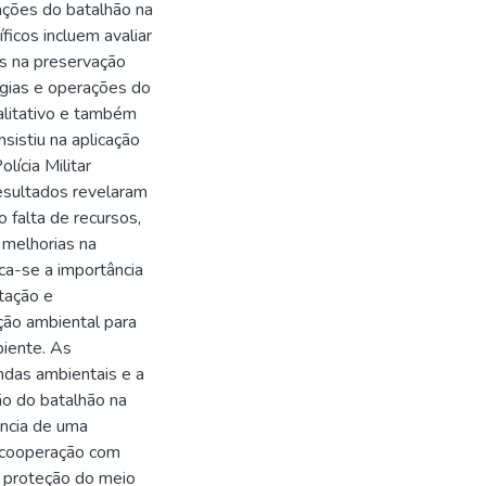
rações do batalhão na
icos incluem avaliar
s na preservação
égias e operações do
alitativo e também
sistiu na aplicação
ícia Militar
esultados revelaram
 falta de recursos,
 melhorias na
aca-se a importância
tação e
ação ambiental para
biente. As
ndas ambientais e a
ão do batalhão na
ncia de uma
e cooperação com
a proteção do meio