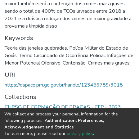
maior também será a contenção dos crimes mais graves,
sendo o total de 400% de TCOs lavrados entre 2018 a
2021 e a drástica redução dos crimes de maior gravidade a
prova mais límpida disso
Keywords
Teoria das janelas quebradas. Polícia Militar do Estado de
Goiás. Termo Circunciado de Ocorrência Policial. Infrações de
Menor Potencial Ofensivo. Contensão. Crimes mais graves.
URI
https://dspace.pm.go.gov.br/handle/123456789/3018
Collections
CURSO DE FORMAÇÃO DE PRAÇAS - CFP - 2023
We collect and process your personal information for the
following purposes:
Authentication, Preferences,
Full item page
Acknowledgement and Statistics
.
To learn more, please read our
privacy policy
.
DSpace software
copyright © 2002-2026
LYRASIS