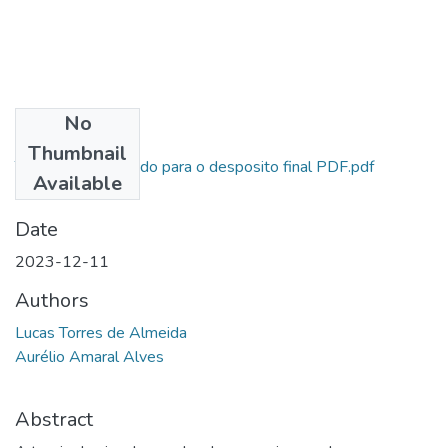
No
Files
Thumbnail
TCC PMGO corrigido para o desposito final PDF.pdf
Available
(608.92 KB)
Date
2023-12-11
Authors
Lucas Torres de Almeida
Aurélio Amaral Alves
Abstract