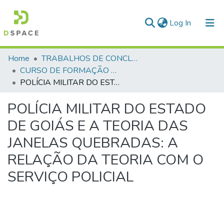
(current)
Log In
Communities & Collections
Home
TRABALHOS DE CONCLUSÃO DE CURSO - CFP (CURSO DE FORMAÇÃO DE PRAÇAS)
CURSO DE FORMAÇÃO DE PRAÇAS - CFP - 2023
All of DSpace
POLÍCIA MILITAR DO ESTADO DE GOIÁS E A TEORIA DAS JANELAS QUEBRADAS: A RELAÇÃO DA TEORIA COM O SERVIÇO POLICIAL
Statistics
POLÍCIA MILITAR DO ESTADO
DE GOIÁS E A TEORIA DAS
JANELAS QUEBRADAS: A
RELAÇÃO DA TEORIA COM O
SERVIÇO POLICIAL