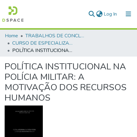
(current)
Log In
Communities & Collections
Home
TRABALHOS DE CONCLUSÃO DE CURSO - CAESP (CURSO DE ESPECIALIZAÇÃO EM ALTOS ESTUDOS EM SEGURANÇA PÚBLICA)
CURSO DE ESPECIALIZAÇÃO EM ALTOS ESTUDOS EM SEGURANÇA PÚBLICA - CAESP - 2006
All of DSpace
POLÍTICA INSTITUCIONAL NA POLÍCIA MILITAR: A MOTIVAÇÃO DOS RECURSOS HUMANOS
Statistics
POLÍTICA INSTITUCIONAL NA
POLÍCIA MILITAR: A
MOTIVAÇÃO DOS RECURSOS
HUMANOS