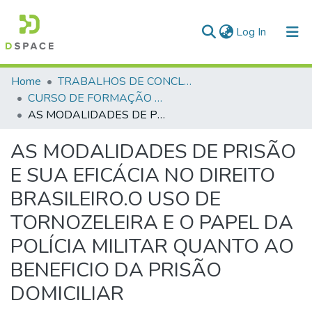
(current)
Log In
Communities & Collections
Home
TRABALHOS DE CONCLUSÃO DE CURSO - CFP (CURSO DE FORMAÇÃO DE PRAÇAS)
CURSO DE FORMAÇÃO DE PRAÇAS - CFP - 2018
All of DSpace
AS MODALIDADES DE PRISÃO E SUA EFICÁCIA NO DIREITO BRASILEIRO.O USO DE TORNOZELEIRA E O PAPEL DA POLÍCIA MILITAR QUANTO AO BENEFICIO DA PRISÃO DOMICILIAR
Statistics
AS MODALIDADES DE PRISÃO
E SUA EFICÁCIA NO DIREITO
BRASILEIRO.O USO DE
TORNOZELEIRA E O PAPEL DA
POLÍCIA MILITAR QUANTO AO
BENEFICIO DA PRISÃO
DOMICILIAR