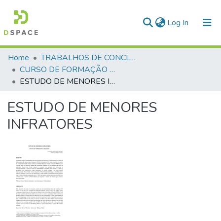
(current)
Log In
Communities & Collections
Home
TRABALHOS DE CONCLUSÃO DE CURSO - CFP (CURSO DE FORMAÇÃO DE PRAÇAS)
CURSO DE FORMAÇÃO DE PRAÇAS - CFP - 2018
All of DSpace
ESTUDO DE MENORES INFRATORES
Statistics
ESTUDO DE MENORES
INFRATORES