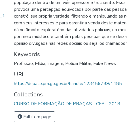
população dentro de um viés opressor e truculento. Essa 
provoca uma percepção equivocada por parte das pessoa
l_1
constrói sua própria verdade, filtrando e manipulando as n
com seus interesses e para garantir a venda deste materi
dá no âmbito exploratório das atividades policiais, no meio
por meio midiático e também pelas pessoas que se deixam
opinião divulgada nas redes sociais ou seja, os chamados
Keywords
Profissão
,
Mídia
,
Imagem
,
Polícia Militar
,
Fake News
URI
https://dspace.pm.go.gov.br/handle/123456789/1485
Collections
CURSO DE FORMAÇÃO DE PRAÇAS - CFP - 2018
Full item page