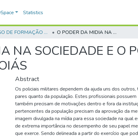
 DSpace
Statistics
CURSO DE FORMAÇÃO DE PRAÇAS - CFP - 2018
O PODER DA MIDIA NA SOCIEDADE E O POLICIAL MILITAR DO ESTADO DE GOIÁS
A NA SOCIEDADE E O P
OIÁS
Abstract
Os policiais militares dependem da ajuda uns dos outros, 
pares quanto da população. Estes profissionais possuem
também precisam de motivações dentro e fora da institui
pertencentes da população precisam da aprovação da me
imagem divulgada na mídia para essa sociedade na qual es
de extrema importância no desempenho de seu papel med
que exerce. Sendo delineada a partir do exercício que pod