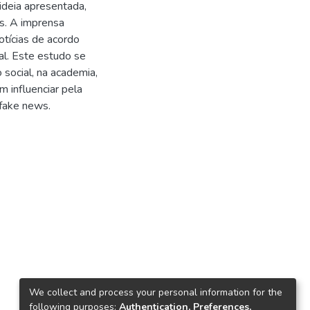
ideia apresentada,
s. A imprensa
otícias de acordo
al. Este estudo se
 social, na academia,
 influenciar pela
 fake news.
We collect and process your personal information for the
following purposes:
Authentication, Preferences,