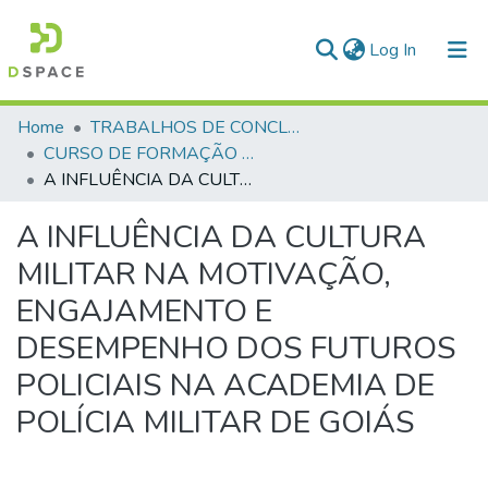
(current)
Log In
Communities & Collections
Home
TRABALHOS DE CONCLUSÃO DE CURSO - CFP (CURSO DE FORMAÇÃO DE PRAÇAS)
CURSO DE FORMAÇÃO DE PRAÇAS - CFP - 2024
All of DSpace
A INFLUÊNCIA DA CULTURA MILITAR NA MOTIVAÇÃO, ENGAJAMENTO E DESEMPENHO DOS FUTUROS POLICIAIS NA ACADEMIA DE POLÍCIA MILITAR DE GOIÁS
Statistics
A INFLUÊNCIA DA CULTURA
MILITAR NA MOTIVAÇÃO,
ENGAJAMENTO E
DESEMPENHO DOS FUTUROS
POLICIAIS NA ACADEMIA DE
POLÍCIA MILITAR DE GOIÁS