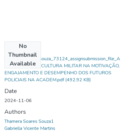
No
Files
Thumbnail
Thamera Soares Souza_73124_assignsubmission_file_A
Available
INFLUÊNCIA DA CULTURA MILITAR NA MOTIVAÇÃO,
ENGAJAMENTO E DESEMPENHO DOS FUTUROS
POLICIAIS NA ACADEM.pdf
(492.92 KB)
Date
2024-11-06
Authors
Thamera Soares Souza1
Gabriella Vicente Martins