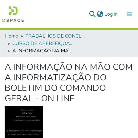
(current)
Log In
Communities & Collections
Home
TRABALHOS DE CONCLUSÃO DE CURSO - CAO (CURSO DE APERFEIÇOAMENTO DE OFICIAIS)
CURSO DE APERFEIÇOAMENTO DE OFICIAIS - CAO - 1994
All of DSpace
A INFORMAÇÃO NA MÃO COM A INFORMATIZAÇÃO DO BOLETIM DO COMANDO GERAL - ON LINE
Statistics
A INFORMAÇÃO NA MÃO COM
A INFORMATIZAÇÃO DO
BOLETIM DO COMANDO
GERAL - ON LINE