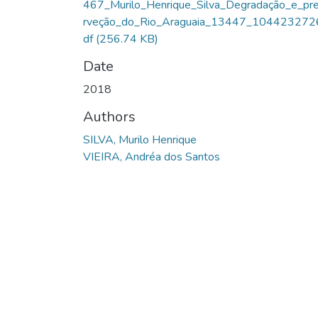
467_Murilo_Henrique_Silva_Degradação_e_pr
rveção_do_Rio_Araguaia_13447_104423272
df
(256.74 KB)
Date
2018
Authors
SILVA, Murilo Henrique
VIEIRA, Andréa dos Santos