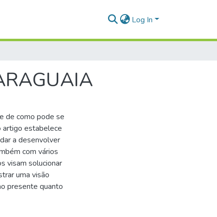
Log In
ARAGUAIA
a e de como pode se
 artigo estabelece
udar a desenvolver
também com vários
os visam solucionar
strar uma visão
 no presente quanto