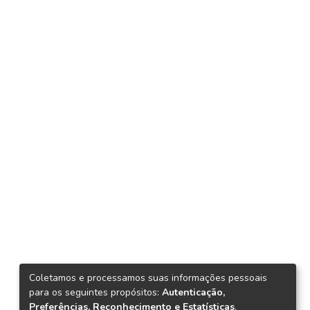
Coletamos e processamos suas informações pessoais
para os seguintes propósitos:
Autenticação,
Preferências, Reconhecimento e Estatísticas
.