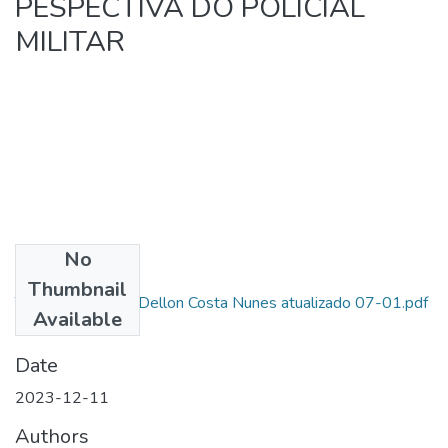
PESPECTIVA DO POLICIAL
MILITAR
No
Files
Thumbnail
TCC AL SD Allan Dellon Costa Nunes atualizado 07-01.pdf
Available
(651.59 KB)
Date
2023-12-11
Authors