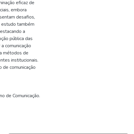
minação eficaz de
ociais, embora
esentam desafios,
 O estudo também
destacando a
pção pública das
ar a comunicação
iza métodos de
tes institucionais.
no de comunicação
no de Comunicação.