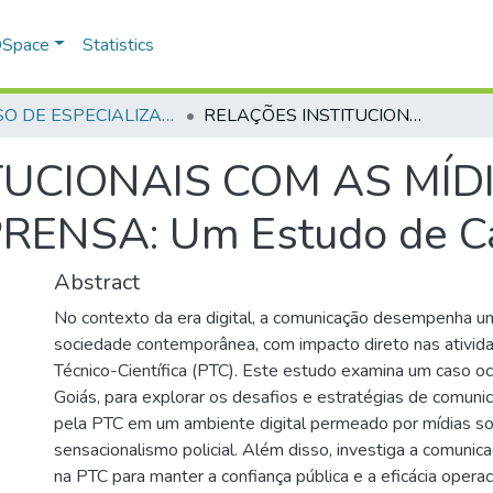
 DSpace
Statistics
CURSO DE ESPECIALIZAÇÃO EM GERENCIAMENTO EM SEGURANÇA PÚBLICA - CEGESP - 2024
RELAÇÕES INSTITUCIONAIS COM AS MÍDIAS SOCIAIS E VEÍCULOS DE IMPRENSA: Um Estudo de Caso
UCIONAIS COM AS MÍDI
RENSA: Um Estudo de C
Abstract
No contexto da era digital, a comunicação desempenha u
sociedade contemporânea, com impacto direto nas ativida
Técnico-Científica (PTC). Este estudo examina um caso oc
Goiás, para explorar os desafios e estratégias de comuni
pela PTC em um ambiente digital permeado por mídias soc
sensacionalismo policial. Além disso, investiga a comunica
na PTC para manter a confiança pública e a eficácia operaci