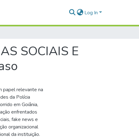
Log In
AS SOCIAIS E
aso
m papel relevante na
des da Polícia
orrido em Goiânia,
cação enfrentados
iais, fake news e
ção organizacional
onal da instituição.