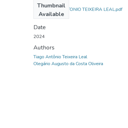
Files
Thumbnail
TCC - TIAGO ANTONIO TEIXEIRA LEAL.pdf
Available
(359.96 KB)
Date
2024
Authors
Tiago Antônio Teixeira Leal
Olegário Augusto da Costa Oliveira