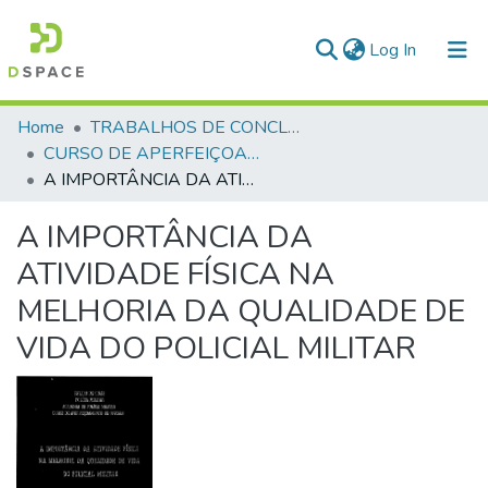
(current)
Log In
Communities & Collections
Home
TRABALHOS DE CONCLUSÃO DE CURSO - CAO (CURSO DE APERFEIÇOAMENTO DE OFICIAIS)
CURSO DE APERFEIÇOAMENTO DE OFICIAIS - CAO - 2000
All of DSpace
A IMPORTÂNCIA DA ATIVIDADE FÍSICA NA MELHORIA DA QUALIDADE DE VIDA DO POLICIAL MILITAR
Statistics
A IMPORTÂNCIA DA
ATIVIDADE FÍSICA NA
MELHORIA DA QUALIDADE DE
VIDA DO POLICIAL MILITAR