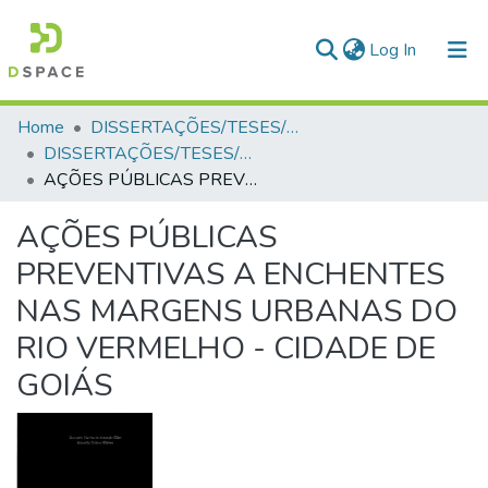
(current)
Log In
Communities & Collections
Home
DISSERTAÇÕES/TESES/MONOGRAFIAS
DISSERTAÇÕES/TESES/MONOGRAFIAS
All of DSpace
AÇÕES PÚBLICAS PREVENTIVAS A ENCHENTES NAS MARGENS URBANAS DO RIO VERMELHO - CIDADE DE GOIÁS
Statistics
AÇÕES PÚBLICAS
PREVENTIVAS A ENCHENTES
NAS MARGENS URBANAS DO
RIO VERMELHO - CIDADE DE
GOIÁS