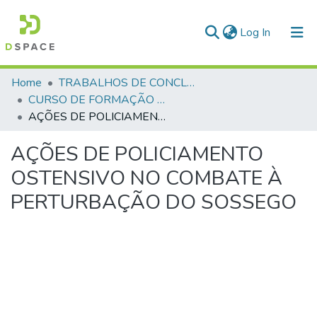
(current)
Log In
Communities & Collections
Home
TRABALHOS DE CONCLUSÃO DE CURSO - CFP (CURSO DE FORMAÇÃO DE PRAÇAS)
CURSO DE FORMAÇÃO DE PRAÇAS - CFP - 2024
All of DSpace
AÇÕES DE POLICIAMENTO OSTENSIVO NO COMBATE À PERTURBAÇÃO DO SOSSEGO
Statistics
AÇÕES DE POLICIAMENTO
OSTENSIVO NO COMBATE À
PERTURBAÇÃO DO SOSSEGO