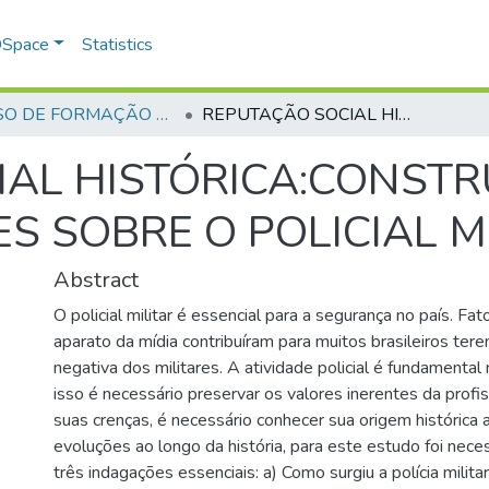
 DSpace
Statistics
CURSO DE FORMAÇÃO DE PRAÇAS - CFP - 2018
REPUTAÇÃO SOCIAL HISTÓRICA:CONSTRUÇÕES E DESMISTIFICAÇÕES SOBRE O POLICIAL MILITAR
AL HISTÓRICA:CONSTR
S SOBRE O POLICIAL M
Abstract
O policial militar é essencial para a segurança no país. Fat
aparato da mídia contribuíram para muitos brasileiros ter
negativa dos militares. A atividade policial é fundamental
isso é necessário preservar os valores inerentes da profiss
suas crenças, é necessário conhecer sua origem histórica 
evoluções ao longo da história, para este estudo foi nece
três indagações essenciais: a) Como surgiu a polícia militar