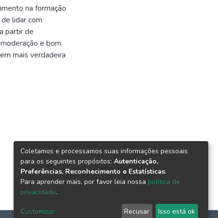
stimento na formação
 de lidar com
a partir de
 moderação e bom
gem mais verdadeira
Coletamos e processamos suas informações pessoais
para os seguintes propósitos:
Autenticação,
Preferências, Reconhecimento e Estatísticas
.
Para aprender mais, por favor leia nossa
política de
privacidade
.
Customizar
Recusar
Isso está ok