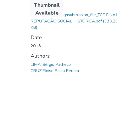
Files
Thumbnail
Sérgio Pacheco
Available
Lima_14921_assignsubmission_file_TCC FINA
REPUTAÇÃO SOCIAL HISTÓRICA.pdf
(333.2
KB)
Date
2018
Authors
LIMA, Sérgio Pacheco
CRUZ,Eloise Paula Pereira