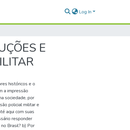
Log In
UÇÕES E
ILITAR
ores históricos e o
em a impressão
 na sociedade, por
ão policial militar e
até aqui com suas
ssário responder
 no Brasil? b) Por