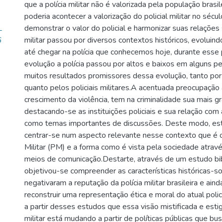
que a polícia militar não é valorizada pela população brasi
poderia acontecer a valorização do policial militar no sécu
L
demonstrar o valor do policial e harmonizar suas relações s
6
militar passou por diversos contextos históricos, evolui
até chegar na polícia que conhecemos hoje, durante esse
evolução a polícia passou por altos e baixos em alguns p
muitos resultados promissores dessa evolução, tanto por
quanto pelos policiais militares.A acentuada preocupação
crescimento da violência, tem na criminalidade sua mais g
destacando-se as instituições policiais e sua relação com 
como temas importantes de discussões. Deste modo, est
centrar-se num aspecto relevante nesse contexto que é o
Militar (PM) e a forma como é vista pela sociedade atravé
meios de comunicação.Destarte, através de um estudo bib
objetivou-se compreender as características históricas-so
negativaram a reputação da polícia militar brasileira e ainda
reconstruir uma representação ética e moral do atual polici
a partir desses estudos que essa visão mistificada e esti
militar está mudando a partir de políticas públicas que b