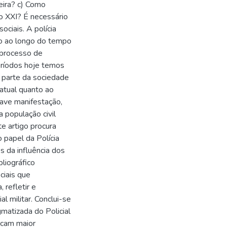
leira? c) Como
lo XXI? É necessário
ociais. A polícia
ndo ao longo do tempo
 processo de
eríodos hoje temos
 parte da sociedade
 atual quanto ao
rave manifestação,
a população civil
e artigo procura
 papel da Polícia
s da influência dos
liográfico
ciais que
, refletir e
al militar. Conclui-se
gmatizada do Policial
uscam maior