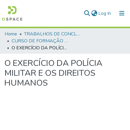
(current)
Log In
Communities & Collections
Home
TRABALHOS DE CONCLUSÃO DE CURSO - CFP (CURSO DE FORMAÇÃO DE PRAÇAS)
CURSO DE FORMAÇÃO DE PRAÇAS - CFP - 2018
All of DSpace
O EXERCÍCIO DA POLÍCIA MILITAR E OS DIREITOS HUMANOS
Statistics
O EXERCÍCIO DA POLÍCIA
MILITAR E OS DIREITOS
HUMANOS