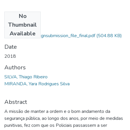
No
Files
Thumbnail
Thiago Ribeiro Da
Available
Silva_14595_assignsubmission_file_final.pdf
(504.88 KB)
Date
2018
Authors
SILVA, Thiago Ribeiro
MIRANDA, Yara Rodrigues Silva
Abstract
A missão de manter a ordem e o bom andamento da
segurança pública, ao longo dos anos, por meio de medidas
punitivas, fez com que os Policiais passassem a ser