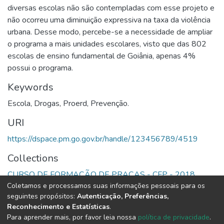
diversas escolas não são contempladas com esse projeto e
não ocorreu uma diminuição expressiva na taxa da violência
urbana. Desse modo, percebe-se a necessidade de ampliar
o programa a mais unidades escolares, visto que das 802
escolas de ensino fundamental de Goiânia, apenas 4%
possui o programa.
Keywords
Escola
,
Drogas
,
Proerd
,
Prevenção.
URI
https://dspace.pm.go.gov.br/handle/123456789/4519
Collections
CURSO DE FORMAÇÃO DE PRAÇAS - CFP - 2018
Coletamos e processamos suas informações pessoais para os
seguintes propósitos:
Autenticação, Preferências,
Full item page
Reconhecimento e Estatísticas
.
Para aprender mais, por favor leia nossa
política de privacidade
.
DSpace software
copyright © 2002-2026
LYRASIS