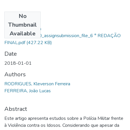
No
Files
Thumbnail
Kleverson Ferreira
Available
Rodrigues_14020_assignsubmission_file_6 ° REDAÇÃO
FINAL.pdf
(427.22 KB)
Date
2018-01-01
Authors
RODRIGUES, Kleverson Ferreira
FERREIRA, João Lucas
Abstract
Este artigo apresenta estudos sobre a Polícia Militar frente
à Violência contra os Idosos. Considerando que apesar da