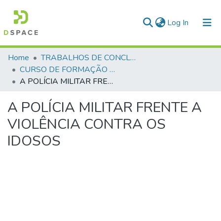
(current)
Log In
Communities & Collections
Home
TRABALHOS DE CONCLUSÃO DE CURSO - CFP (CURSO DE FORMAÇÃO DE PRAÇAS)
CURSO DE FORMAÇÃO DE PRAÇAS - CFP - 2018
All of DSpace
A POLÍCIA MILITAR FRENTE A VIOLÊNCIA CONTRA OS IDOSOS
Statistics
A POLÍCIA MILITAR FRENTE A
VIOLÊNCIA CONTRA OS
IDOSOS