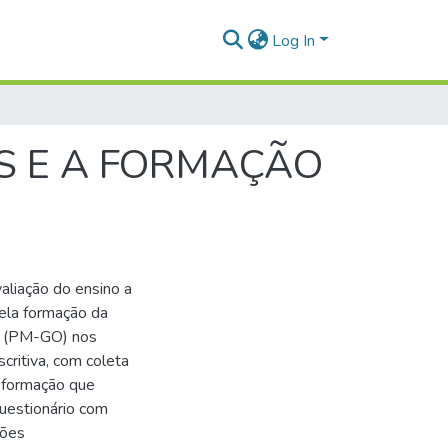
Log In
ÁS E A FORMAÇÃO
aliação do ensino a
pela formação da
ás (PM-GO) nos
critiva, com coleta
a formação que
uestionário com
ções