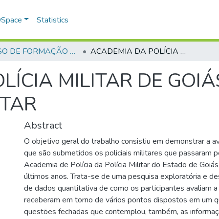
 DSpace
Statistics
CURSO DE FORMAÇÃO DE PRAÇAS - CFP - 2023
ACADEMIA DA POLÍCIA MILITAR DE GOIÁS E A FORMAÇÃO DO POLICIAL MILITAR
LÍCIA MILITAR DE GOI
ITAR
Abstract
O objetivo geral do trabalho consistiu em demonstrar a av
que são submetidos os policiais militares que passaram 
Academia de Polícia da Polícia Militar do Estado de Goi
últimos anos. Trata-se de uma pesquisa exploratória e des
de dados quantitativa de como os participantes avaliam 
receberam em torno de vários pontos dispostos em um q
questões fechadas que contemplou, também, as informa