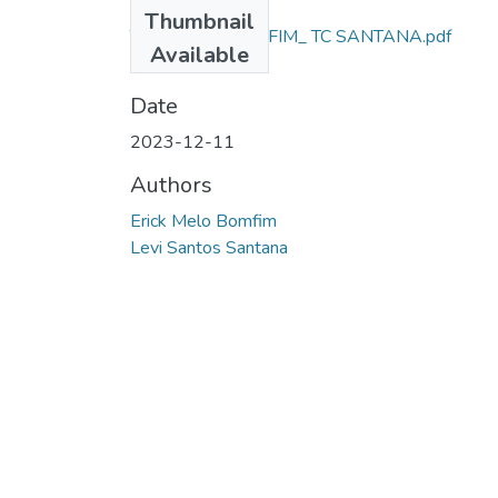
Files
Thumbnail
TCC_AL SD BOMFIM_ TC SANTANA.pdf
Available
(442.71 KB)
Date
2023-12-11
Authors
Erick Melo Bomfim
Levi Santos Santana