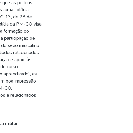
 que as polícias
era uma colônia
n°. 13, de 28 de
lícia da PM-GO visa
da formação do
 a participação de
 do sexo masculino
liados relacionados
ação e apoio às
do curso,
o aprendizado), as
uem boa impressão
PM-GO,
os e relacionados
a militar.