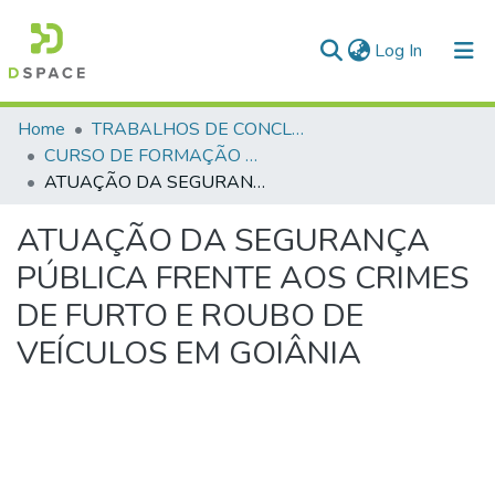
(current)
Log In
Communities & Collections
Home
TRABALHOS DE CONCLUSÃO DE CURSO - CFO (CURSO DE FORMAÇÃO DE OFICIAIS)
CURSO DE FORMAÇÃO DE OFICIAIS - 42ª TURMA CFO – ASPIRANTES - 2015
All of DSpace
ATUAÇÃO DA SEGURANÇA PÚBLICA FRENTE AOS CRIMES DE FURTO E ROUBO DE VEÍCULOS EM GOIÂNIA
Statistics
ATUAÇÃO DA SEGURANÇA
PÚBLICA FRENTE AOS CRIMES
DE FURTO E ROUBO DE
VEÍCULOS EM GOIÂNIA