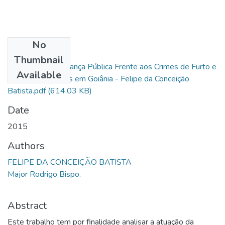
No
Files
Thumbnail
Atuação da Segurança Pública Frente aos Crimes de Furto e
Available
Roubo de Veículos em Goiânia - Felipe da Conceição
Batista.pdf
(614.03 KB)
Date
2015
Authors
FELIPE DA CONCEIÇÃO BATISTA
Major Rodrigo Bispo.
Abstract
Este trabalho tem por finalidade analisar a atuação da