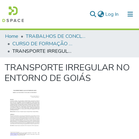
(current)
Log In
Communities & Collections
Home
TRABALHOS DE CONCLUSÃO DE CURSO - CFP (CURSO DE FORMAÇÃO DE PRAÇAS)
CURSO DE FORMAÇÃO DE PRAÇAS - CFP - 2018
All of DSpace
TRANSPORTE IRREGULAR NO ENTORNO DE GOIÁS
Statistics
TRANSPORTE IRREGULAR NO
ENTORNO DE GOIÁS