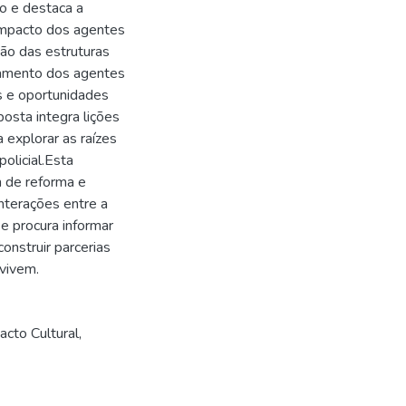
po e destaca a
impacto dos agentes
ação das estruturas
rtamento dos agentes
os e oportunidades
posta integra lições
a explorar as raízes
olicial.Esta
m de reforma e
terações entre a
 e procura informar
construir parcerias
 vivem.
acto Cultural
,