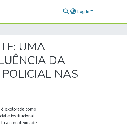
Log In
TE: UMA
FLUÊNCIA DA
 POLICIAL NAS
ia é explorada como
al e institucional
vela a complexidade