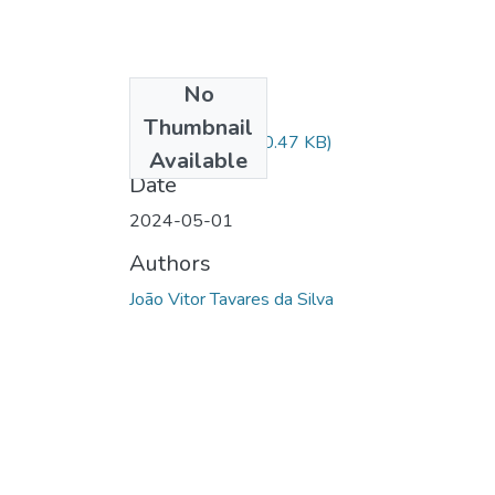
No
Files
Thumbnail
tavares 3.pdf
(190.47 KB)
Available
Date
2024-05-01
Authors
João Vitor Tavares da Silva