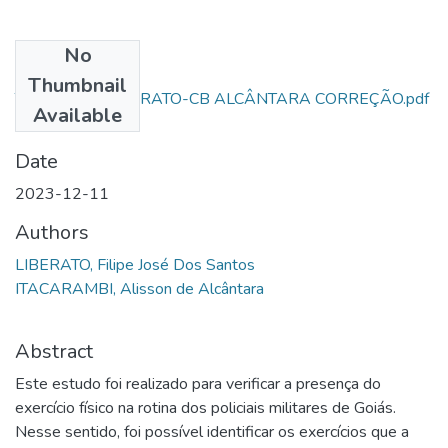
No
Files
Thumbnail
TCC-AL-SD-LIBERATO-CB ALCÂNTARA CORREÇÃO.pdf
Available
(385.85 KB)
Date
2023-12-11
Authors
LIBERATO, Filipe José Dos Santos
ITACARAMBI, Alisson de Alcântara
Abstract
Este estudo foi realizado para verificar a presença do
exercício físico na rotina dos policiais militares de Goiás.
Nesse sentido, foi possível identificar os exercícios que a