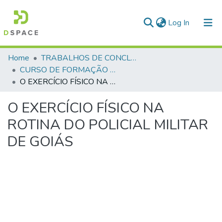
(current)
Log In
Communities & Collections
Home
TRABALHOS DE CONCLUSÃO DE CURSO - CFP (CURSO DE FORMAÇÃO DE PRAÇAS)
CURSO DE FORMAÇÃO DE PRAÇAS - CFP - 2023
All of DSpace
O EXERCÍCIO FÍSICO NA ROTINA DO POLICIAL MILITAR DE GOIÁS
Statistics
O EXERCÍCIO FÍSICO NA
ROTINA DO POLICIAL MILITAR
DE GOIÁS