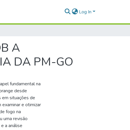
Log In
B A
IA DA PM-GO
apel fundamental na
abrange desde
is em situações de
m examinar e otimizar
 de fogo na
iu uma revisão
 e a análise