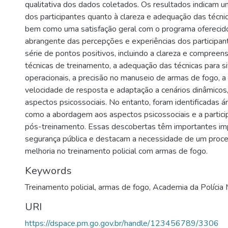
qualitativa dos dados coletados. Os resultados indicam u
dos participantes quanto à clareza e adequação das técni
bem como uma satisfação geral com o programa oferecido
abrangente das percepções e experiências dos participa
série de pontos positivos, incluindo a clareza e compreens
técnicas de treinamento, a adequação das técnicas para s
operacionais, a precisão no manuseio de armas de fogo, a
velocidade de resposta e adaptação a cenários dinâmico
aspectos psicossociais. No entanto, foram identificadas á
como a abordagem aos aspectos psicossociais e a partici
pós-treinamento. Essas descobertas têm importantes imp
segurança pública e destacam a necessidade de um proce
melhoria no treinamento policial com armas de fogo.
Keywords
Treinamento policial
,
armas de fogo
,
Academia da Polícia M
URI
https://dspace.pm.go.gov.br/handle/123456789/3306