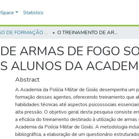
 DSpace
Statistics
CURSO DE FORMAÇÃO DE PRAÇAS - CFP - 2024
O TREINAMENTO DE ARMAS DE FOGO SOB A PERSPECTIVA DOS ALUNOS DA ACADEMIA DA PM-GO
DE ARMAS DE FOGO SO
OS ALUNOS DA ACADEM
Abstract
A Academia da Polícia Militar de Goiás desempenha um p
formação desses agentes, oferecendo treinamento que 
habilidades técnicas até aspectos psicossociais essencia
alta pressão. O objetivo geral desta pesquisa consiste e
a eficácia do treinamento destinado à utilização de armas
Academia da Polícia Militar de Goiás. A metodologia inclu
bibliográfica, a elaboração de um questionário estruturado