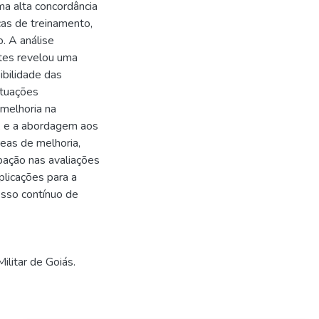
ma alta concordância
cas de treinamento,
. A análise
ntes revelou uma
ibilidade das
ituações
 melhoria na
s, e a abordagem aos
reas de melhoria,
pação nas avaliações
licações para a
sso contínuo de
ilitar de Goiás.