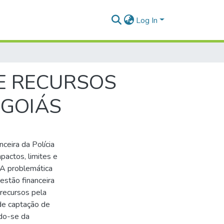
Log In
E RECURSOS
 GOIÁS
nceira da Polícia
actos, limites e
 A problemática
estão financeira
 recursos pela
de captação de
ndo-se da