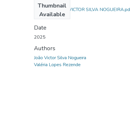
Files
Thumbnail
ARTIGO - JOÃO VICTOR SILVA NOGUEIRA.pd
Available
(379.1 KB)
Date
2025
Authors
João Victor Silva Nogueira
Valéria Lopes Rezende