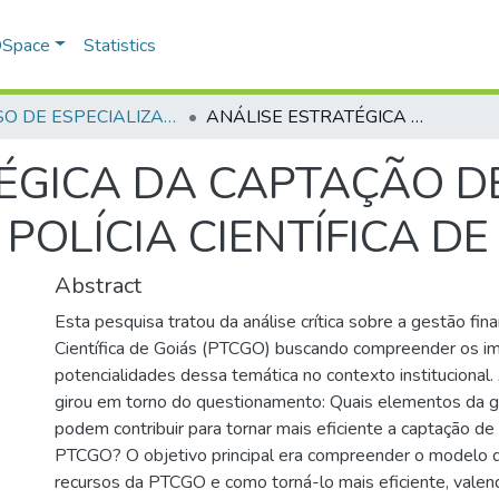
 DSpace
Statistics
CURSO DE ESPECIALIZAÇÃO EM ALTOS ESTUDOS EM SEGURANÇA PÚBLICA - CAESP - 2025 - 1
ANÁLISE ESTRATÉGICA DA CAPTAÇÃO DE RECURSOS FINANCEIROS DA POLÍCIA CIENTÍFICA DE GOIÁS
ÉGICA DA CAPTAÇÃO D
POLÍCIA CIENTÍFICA DE
Abstract
Esta pesquisa tratou da análise crítica sobre a gestão fina
Científica de Goiás (PTCGO) buscando compreender os imp
potencialidades dessa temática no contexto institucional.
girou em torno do questionamento: Quais elementos da g
podem contribuir para tornar mais eficiente a captação de
PTCGO? O objetivo principal era compreender o modelo 
recursos da PTCGO e como torná-lo mais eficiente, vale