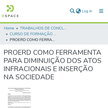
(current)
Log In
Communities & Collections
Home
TRABALHOS DE CONCLUSÃO DE CURSO - CFP (CURSO DE FORMAÇÃO DE PRAÇAS)
CURSO DE FORMAÇÃO DE PRAÇAS - CFP - 2018
All of DSpace
PROERD COMO FERRAMENTA PARA DIMINUIÇÃO DOS ATOS INFRACIONAIS E INSERÇÃO NA SOCIEDADE
Statistics
PROERD COMO FERRAMENTA
PARA DIMINUIÇÃO DOS ATOS
INFRACIONAIS E INSERÇÃO
NA SOCIEDADE