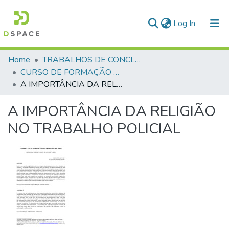
(current)
Log In
Communities & Collections
Home
TRABALHOS DE CONCLUSÃO DE CURSO - CFP (CURSO DE FORMAÇÃO DE PRAÇAS)
CURSO DE FORMAÇÃO DE PRAÇAS - CFP - 2018
All of DSpace
A IMPORTÂNCIA DA RELIGIÃO NO TRABALHO POLICIAL
Statistics
A IMPORTÂNCIA DA RELIGIÃO
NO TRABALHO POLICIAL