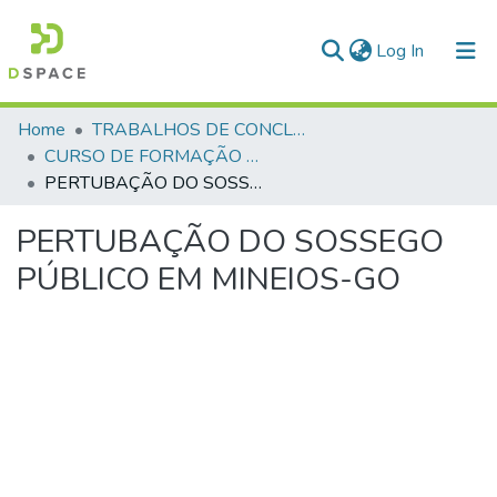
(current)
Log In
Communities & Collections
Home
TRABALHOS DE CONCLUSÃO DE CURSO - CFP (CURSO DE FORMAÇÃO DE PRAÇAS)
CURSO DE FORMAÇÃO DE PRAÇAS - CFP - 2018
All of DSpace
PERTUBAÇÃO DO SOSSEGO PÚBLICO EM MINEIOS-GO
Statistics
PERTUBAÇÃO DO SOSSEGO
PÚBLICO EM MINEIOS-GO