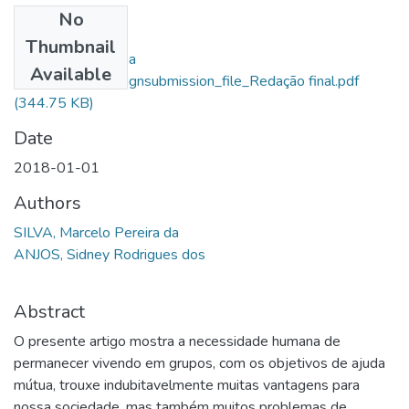
No
Files
Thumbnail
Marcelo Pereira Da
Available
Silva_13373_assignsubmission_file_Redação final.pdf
(344.75 KB)
Date
2018-01-01
Authors
SILVA, Marcelo Pereira da
ANJOS, Sidney Rodrigues dos
Abstract
O presente artigo mostra a necessidade humana de
permanecer vivendo em grupos, com os objetivos de ajuda
mútua, trouxe indubitavelmente muitas vantagens para
nossa sociedade, mas também muitos problemas de