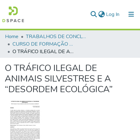
(current)
Log In
Communities & Collections
Home
TRABALHOS DE CONCLUSÃO DE CURSO - CFP (CURSO DE FORMAÇÃO DE PRAÇAS)
CURSO DE FORMAÇÃO DE PRAÇAS - CFP - 2018
All of DSpace
O TRÁFICO ILEGAL DE ANIMAIS SILVESTRES E A “DESORDEM ECOLÓGICA”
Statistics
O TRÁFICO ILEGAL DE
ANIMAIS SILVESTRES E A
“DESORDEM ECOLÓGICA”