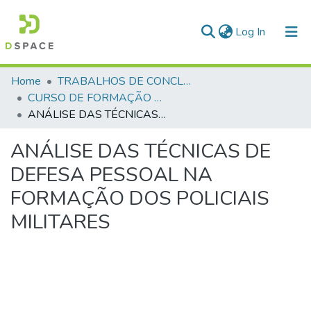
(current)
Log In
Communities & Collections
Home
TRABALHOS DE CONCLUSÃO DE CURSO - CFP (CURSO DE FORMAÇÃO DE PRAÇAS)
CURSO DE FORMAÇÃO DE PRAÇAS - CFP - 2023
All of DSpace
ANÁLISE DAS TÉCNICAS DE DEFESA PESSOAL NA FORMAÇÃO DOS POLICIAIS MILITARES
Statistics
ANÁLISE DAS TÉCNICAS DE
DEFESA PESSOAL NA
FORMAÇÃO DOS POLICIAIS
MILITARES