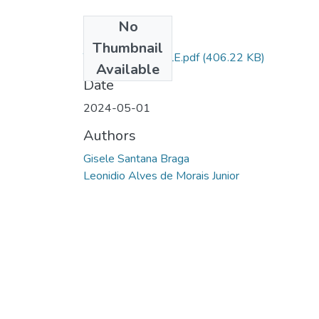
No
Files
Thumbnail
TCC AL SD GISELE.pdf
(406.22 KB)
Available
Date
2024-05-01
Authors
Gisele Santana Braga
Leonidio Alves de Morais Junior