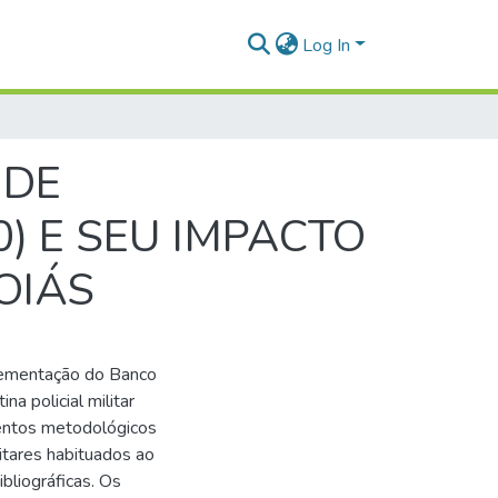
Log In
 DE
) E SEU IMPACTO
OIÁS
plementação do Banco
a policial militar
mentos metodológicos
litares habituados ao
bliográficas. Os