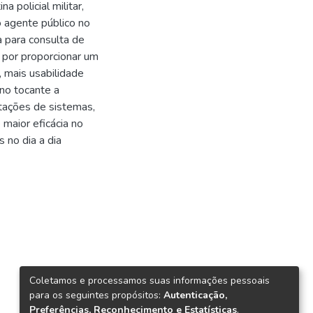
 policial militar,
o agente público no
 para consulta de
 por proporcionar um
, mais usabilidade
no tocante a
ntações de sistemas,
maior eficácia no
 no dia a dia
Coletamos e processamos suas informações pessoais
para os seguintes propósitos:
Autenticação,
Preferências, Reconhecimento e Estatísticas
.