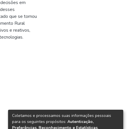
e decisões em
o desses
tado que se tornou
hamento Rural
vos e reativos,
tecnologias.
Coletamos e processamos suas informações pessoais
para os seguintes propósitos:
Autenticação,
Preferências, Reconhecimento e Estatísticas
.