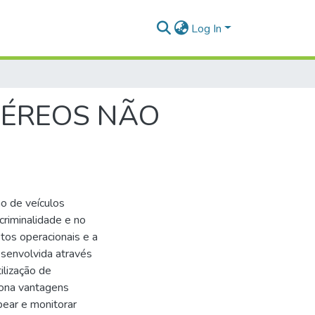
Log In
AÉREOS NÃO
ão de veículos
criminalidade e no
tos operacionais e a
esenvolvida através
ilização de
ona vantagens
pear e monitorar