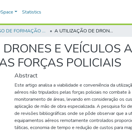
 DSpace
Statistics
CURSO DE FORMAÇÃO DE PRAÇAS - CFP - 2018
A UTILIZAÇÃO DE DRONES E VEÍCULOS AÉREOS NÃO TRIPULADOS PELAS FORÇAS POLICIAIS
E DRONES E VEÍCULOS 
AS FORÇAS POLICIAIS
Abstract
Este artigo analisa a viabilidade e conveniência da utilizaç
aéreos não tripulados pelas forças policiais no combate à 
monitoramento de áreas, levando em consideração os cus
aplicação de mão de obra especializada. A pesquisa foi d
de revisões bibliográficas onde se pôde observar que a ut
equipamentos aéreos remotamente controlados proporci
táticas, economia de tempo e redução de custos para ma