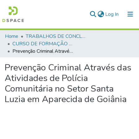
(current)
Log In
Communities & Collections
Home
TRABALHOS DE CONCLUSÃO DE CURSO - CFP (CURSO DE FORMAÇÃO DE PRAÇAS)
CURSO DE FORMAÇÃO DE PRAÇAS - CFP - 2023
All of DSpace
Prevenção Criminal Através das Atividades de Polícia Comunitária no Setor Santa Luzia em Aparecida de Goiânia
Statistics
Prevenção Criminal Através das
Atividades de Polícia
Comunitária no Setor Santa
Luzia em Aparecida de Goiânia