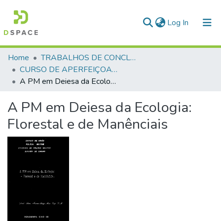
(current)
Log In
Communities & Collections
Home
TRABALHOS DE CONCLUSÃO DE CURSO - CAO (CURSO DE APERFEIÇOAMENTO DE OFICIAIS)
CURSO DE APERFEIÇOAMENTO DE OFICIAIS - CAO - 1988
All of DSpace
A PM em Deiesa da Ecologia: Florestal e de Manênciais
Statistics
A PM em Deiesa da Ecologia:
Florestal e de Manênciais