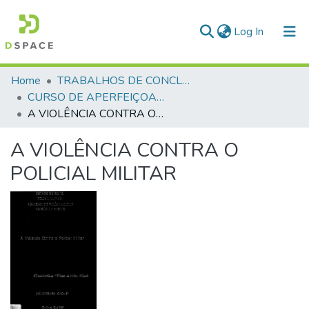
(current)
Log In
Communities & Collections
Home
TRABALHOS DE CONCLUSÃO DE CURSO - CAO (CURSO DE APERFEIÇOAMENTO DE OFICIAIS)
CURSO DE APERFEIÇOAMENTO DE OFICIAIS - CAO - 1991
All of DSpace
A VIOLÊNCIA CONTRA O POLICIAL MILITAR
Statistics
A VIOLÊNCIA CONTRA O
POLICIAL MILITAR