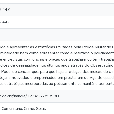
2:44Z
2:44Z
igo é apresentar as estratégias utilizadas pela Polícia Militar d
riminalidade bem como apresentar como é realizado o policiamento
e entrevistas com oficiais e praças que trabalham ou tem trabalhad
dices de criminalidade nos últimos anos através do Observatório
 Pode-se concluir que, para que haja a redução dos índices de cr
 estejam motivados e empenhados em prestar um serviço de quali
 estratégias incorporadas ao policiamento comunitário por part
go.gov.br/handle/123456789/980
o Comunitário. Crime. Goiás.