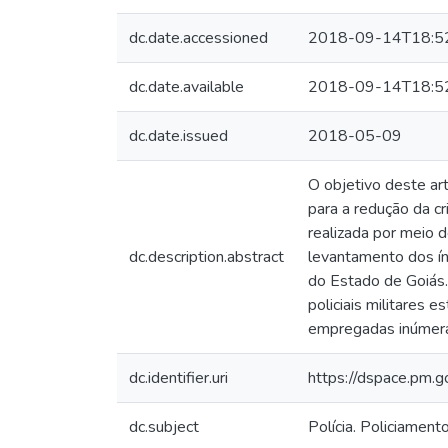
dc.date.accessioned
2018-09-14T18:5
dc.date.available
2018-09-14T18:5
dc.date.issued
2018-05-09
O objetivo deste art
para a redução da c
realizada por meio d
dc.description.abstract
levantamento dos ín
do Estado de Goiás.
policiais militares
empregadas inúmeras
dc.identifier.uri
https://dspace.pm.
dc.subject
Polícia. Policiament