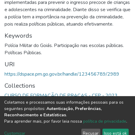
implementadas para prevenir o ingresso precoce de crianças
e adolescentes na criminalidade. Diante disso se verifica que
a polícia tem a importância na prevenção da criminalidade,
pois realiza políticas públicas, atuando efetivamente.
Keywords
Polícia Militar do Goiás. Participação nas escolas públicas.
Políticas Públicas.
URI
https://dspace.pm.go.gov.br/handle/123456789/2989
Collections
CURSO DE FORMAÇÃO DE PRAÇAS - CFP - 2023
Coletamos e processamos suas informações pessoais para os
seguintes propósitos:
Autenticação, Preferências,
Full item page
Reconhecimento e Estatísticas
.
Para aprender mais, por favor leia nossa
política de privacidade
.
DSpace software
copyright © 2002-2026
LYRASIS
Cookie
Privacy
End User
Send
Customizar
Recusar
Isso está ok