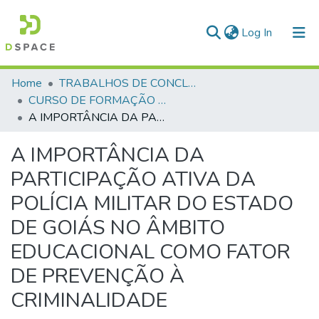
(current)
Log In
Communities & Collections
Home
TRABALHOS DE CONCLUSÃO DE CURSO - CFP (CURSO DE FORMAÇÃO DE PRAÇAS)
CURSO DE FORMAÇÃO DE PRAÇAS - CFP - 2023
All of DSpace
A IMPORTÂNCIA DA PARTICIPAÇÃO ATIVA DA POLÍCIA MILITAR DO ESTADO DE GOIÁS NO ÂMBITO EDUCACIONAL COMO FATOR DE PREVENÇÃO À CRIMINALIDADE
Statistics
A IMPORTÂNCIA DA
PARTICIPAÇÃO ATIVA DA
POLÍCIA MILITAR DO ESTADO
DE GOIÁS NO ÂMBITO
EDUCACIONAL COMO FATOR
DE PREVENÇÃO À
CRIMINALIDADE