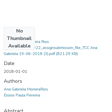
No
Files
Thumbnail
Ana Gabriela Moreira Rios
Available
Albuquerque_14922_assignsubmission_file_TCC Ana
Gabriela 19-06-2018 (3).pdf
(821.29 KB)
Date
2018-01-01
Authors
Ana Gabriela MoreiraRios
Eloise Paula Pererira
Abstract