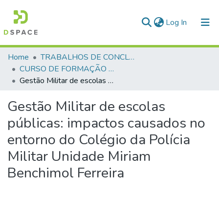
(current)
Log In
Communities & Collections
Home
TRABALHOS DE CONCLUSÃO DE CURSO - CFP (CURSO DE FORMAÇÃO DE PRAÇAS)
CURSO DE FORMAÇÃO DE PRAÇAS - CFP - 2018
All of DSpace
Gestão Militar de escolas públicas: impactos causados no entorno do Colégio da Polícia Militar Unidade Miriam Benchimol Ferreira
Statistics
Gestão Militar de escolas
públicas: impactos causados no
entorno do Colégio da Polícia
Militar Unidade Miriam
Benchimol Ferreira