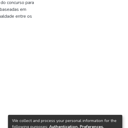
 do concurso para
ão baseadas em
ualdade entre os
We collect and process your personal information for the
following purposes:
Authentication, Preferences,