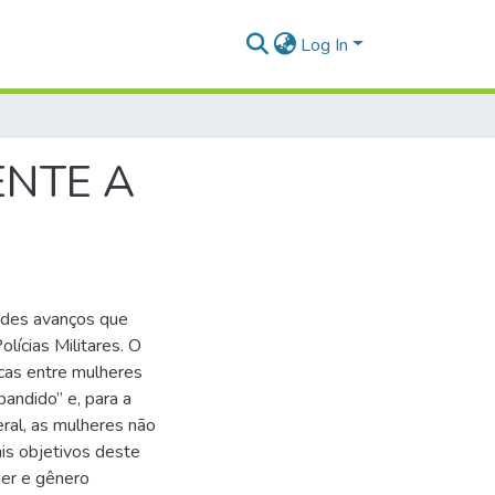
Log In
ENTE A
ndes avanços que
lícias Militares. O
sicas entre mulheres
bandido” e, para a
eral, as mulheres não
is objetivos deste
der e gênero