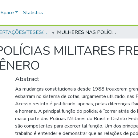
 DSpace
Statistics
DISSERTAÇÕES/TESES/MONOGRAFIAS
MULHERES NAS POLÍCIAS MILITARES FRENTE A IGUALDADE DE GÊNERO
OLÍCIAS MILITARES FR
GÊNERO
Abstract
As mudanças constitucionais desde 1988 trouxeram gra
esbarram no sistema de cotas, largamente utilizado, nas Po
Acesso restrito é justificado, apenas, pelas diferenças fí
e homens. A principal função do policial é “correr atrás do 
maior parte das Polícias Militares do Brasil e Distrito Fed
são competentes para exercer tal função. Um dos principa
trabalho é entender e demonstrar que as relações de po