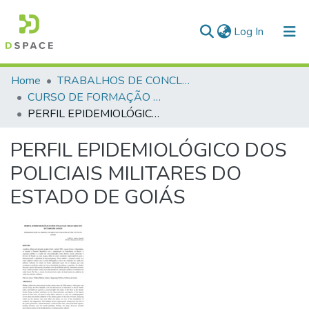
(current)
Log In
Communities & Collections
Home
TRABALHOS DE CONCLUSÃO DE CURSO - CFP (CURSO DE FORMAÇÃO DE PRAÇAS)
CURSO DE FORMAÇÃO DE PRAÇAS - CFP - 2018
All of DSpace
PERFIL EPIDEMIOLÓGICO DOS POLICIAIS MILITARES DO ESTADO DE GOIÁS
Statistics
PERFIL EPIDEMIOLÓGICO DOS
POLICIAIS MILITARES DO
ESTADO DE GOIÁS