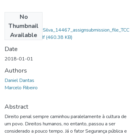
No
Files
Thumbnail
Daniel Dantas Da Silva_14467_assignsubmission_file_TCC
Available
- depósito final.pdf
(460.38 KB)
Date
2018-01-01
Authors
Daniel Dantas
Marcelo Ribeiro
Abstract
Direito penal sempre caminhou paralelamente à cultura de
um povo. Direitos humanos, no entanto, passou a ser
considerado a pouco tempo. Já o fator Segurança pública e