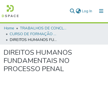
(current)
Log In
Communities & Collections
Home
TRABALHOS DE CONCLUSÃO DE CURSO - CFP (CURSO DE FORMAÇÃO DE PRAÇAS)
CURSO DE FORMAÇÃO DE PRAÇAS - CFP - 2018
All of DSpace
DIREITOS HUMANOS FUNDAMENTAIS NO PROCESSO PENAL
Statistics
DIREITOS HUMANOS
FUNDAMENTAIS NO
PROCESSO PENAL