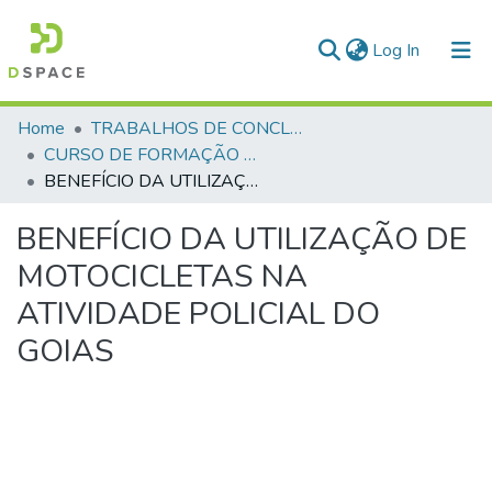
(current)
Log In
Communities & Collections
Home
TRABALHOS DE CONCLUSÃO DE CURSO - CFP (CURSO DE FORMAÇÃO DE PRAÇAS)
CURSO DE FORMAÇÃO DE PRAÇAS - CFP - 2018
All of DSpace
BENEFÍCIO DA UTILIZAÇÃO DE MOTOCICLETAS NA ATIVIDADE POLICIAL DO GOIAS
Statistics
BENEFÍCIO DA UTILIZAÇÃO DE
MOTOCICLETAS NA
ATIVIDADE POLICIAL DO
GOIAS