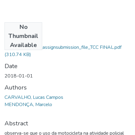
No
Files
Thumbnail
Lucas Campos De
Available
Carvalho_14968_assignsubmission_file_TCC FINAL.pdf
(310.74 KB)
Date
2018-01-01
Authors
CARVALHO, Lucas Campos
MENDONÇA, Marcelo
Abstract
observa-se que o uso da motocicleta na atividade policial